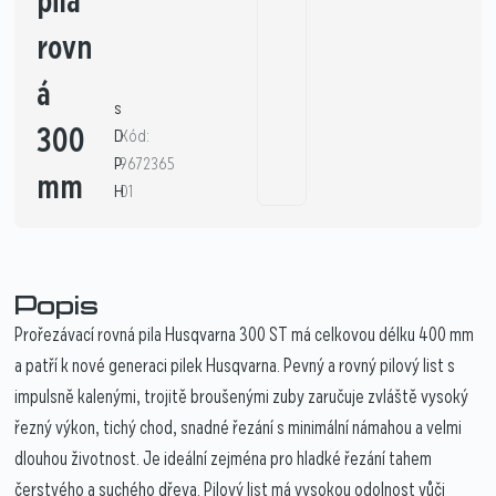
pila
rovn
á
s
300
D
Kód:
P
9672365
mm
H
01
Popis
Prořezávací rovná pila Husqvarna 300 ST má celkovou délku 400 mm
a patří k nové generaci pilek Husqvarna. Pevný a rovný pilový list s
impulsně kalenými, trojitě broušenými zuby zaručuje zvláště vysoký
řezný výkon, tichý chod, snadné řezání s minimální námahou a velmi
dlouhou životnost. Je ideální zejména pro hladké řezání tahem
čerstvého a suchého dřeva. Pilový list má vysokou odolnost vůči