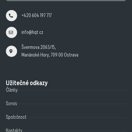
+420 604 197 717
info@hqt.cz
Švermova 2063/15,
Mariánské Hory, 709 00 Ostrava
Užitečné odkazy
Články
Servis
Společnost
Kontakty