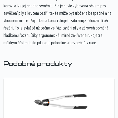
korozi a lze jej snadno vyměnit. Pila je navíc vybavena očkem pro
zavěšení pily a krytem ostří, takže může být uložena bezpečně a na
vhodném místě. Pojistka na konci rukojeti zabraňuje sklouznutí při
řezání. To je zvláště užitečné ve fázi tahání pily a zároveň pomáhá
hladkému řezání. Díky ergonomické, mírně zakřivené rukojeti s
měkkým částmi tato pila sedí pohodlně a bezpečně v ruce.
Podobné produkty