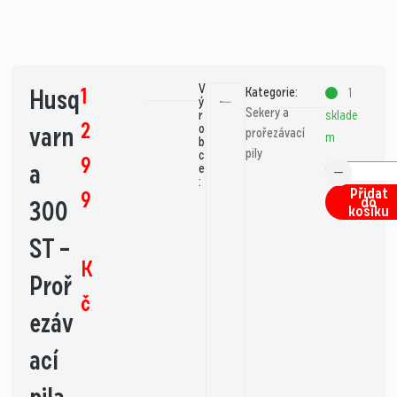
V
1
Husq
Kategorie:
1
ý
Sekery a
sklade
r
2
varn
o
prořezávací
m
b
pily
c
9
a
e
:
Přidat
9
do
300
košíku
ST –
K
Proř
č
ezáv
ací