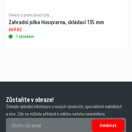
Sekery a prořezávací pily
Zahradní pilka Husqvarna, skládací 135 mm
649
Kč
1 skladem
Zůstaňte v obraze!
Získejte aktuální informace o nových výrobcích, speciálních nabídkách
a více. Zde se můžete přihlásit k odběru našeho newsletteru.
Odebírat