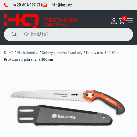
+420 604 197 717
info@hqt.cz
0
Domů
/
Příslušenství
/
Sekery a prořezávací pily
/ Husqvarna 300 ST –
Prořezávací pila rovná 300mm