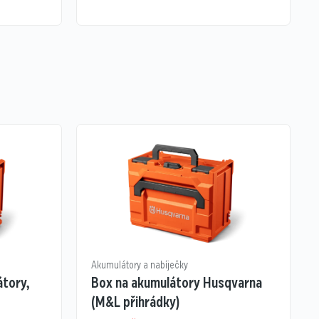
Akumulátory a nabíječky
átory,
Box na akumulátory Husqvarna
(M&L přihrádky)