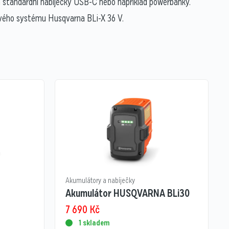
 standardní nabíječky USB-C nebo například powerbanky.
rového systému Husqvarna BLi-X 36 V.
Akumulátory a nabíječky
Akumulátor HUSQVARNA BLi30
7 690
Kč
1 skladem