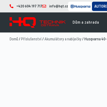
+420 604 197 717
info@hqt.cz
AUTORI
Dům a zahrada
Domů
/
Příslušenství
/
Akumulátory a nabíječky
/ Husqvarna 40