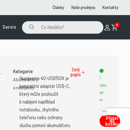
Články
Naše prodejna
Kontakty
0
Servis
Celý
Kategorie:
popis
Husqvarna 40-USB150X je
1
Akumulátory
skla
kompaktní adaptér USB-C,
a nabíječky
de
který může posloužit
m
k nabíjení například
notebooku, chytrého
telefonu nebo ochrany
Přidat
do
košíku
sluchu pomocí akumulátoru