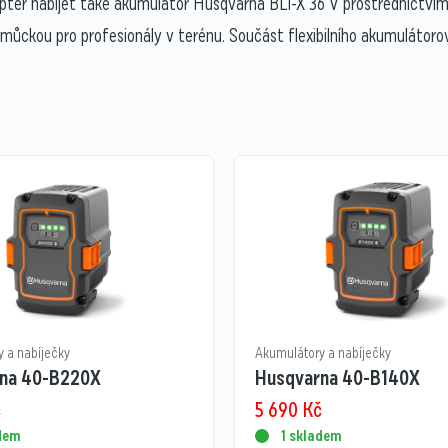
ptér nabíjet také akumulátor Husqvarna BLi-X 36 V prostřednictvím
omůckou pro profesionály v terénu. Součást flexibilního akumuláto
 a nabíječky
Akumulátory a nabíječky
na 40-B220X
Husqvarna 40-B140X
č
5 690
Kč
adem
1 skladem