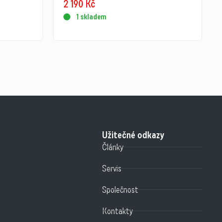
2 190
Kč
1 skladem
Užitečné odkazy
Články
Servis
Společnost
Kontakty