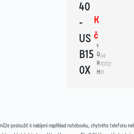
40
K
-
č
US
s
B15
D
Kód:
P
970722
0X
H
501
že posloužit k nabíjení například notebooku, chytrého telefonu n