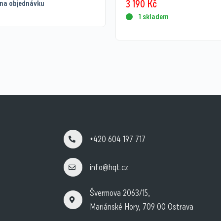
3 190
Kč
na objednávku
1 skladem
+420 604 197 717
info@hqt.cz
Švermova 2063/15,
Mariánské Hory, 709 00 Ostrava