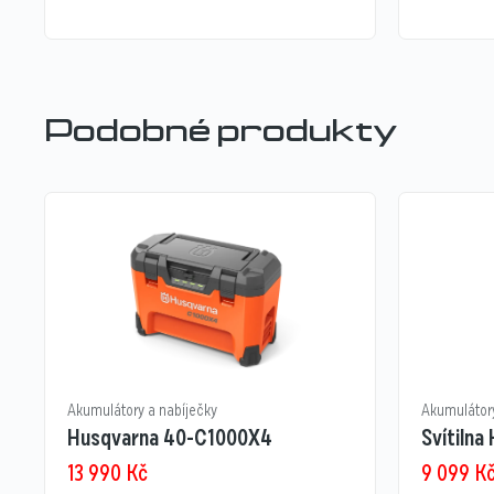
Podobné produkty
Akumulátory a nabíječky
Akumulátory
Husqvarna 40-C1000X4
Svítilna
13 990
Kč
9 099
K