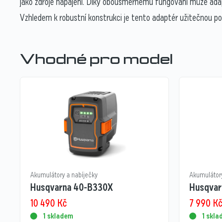
jako zdroje napájení. Díky obousměrnému fungování může ada
Vzhledem k robustní konstrukci je tento adaptér užitečnou p
Vhodné pro model
Akumulátory a nabíječky
Akumulátory
Husqvarna 40-B330X
Husqvar
10 490
Kč
7 990
K
1 skladem
1 skl