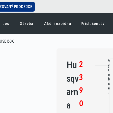
ZOVANÝ PRODEJCE
Les
Stavba
Akční nabídka
Příslušenství
-USB150X
V
2
Hu
ý
r
o
3
sqv
b
c
9
e
arn
:
0
a