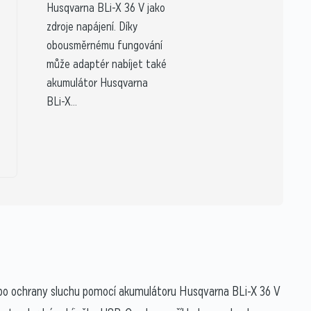
Husqvarna BLi-X 36 V jako
zdroje napájení. Díky
obousměrnému fungování
může adaptér nabíjet také
akumulátor Husqvarna
BLi-X...
ebo ochrany sluchu pomocí akumulátoru Husqvarna BLi-X 36 V