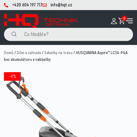
+420 604 197 717
info@hqt.cz
0
Domů
/
Dům a zahrada
/
Sekačky na trávu
/ HUSQVARNA Aspire™ LC34-P4A
bez akumulátoru a nabíječky
-9%