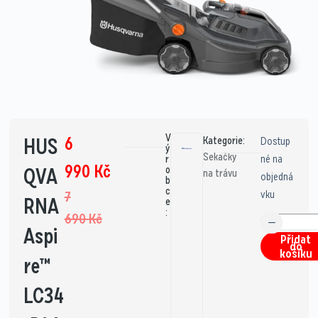
V
6
HUS
Kategorie:
Dostup
ý
Sekačky
né na
r
990
Kč
QVA
o
na trávu
objedná
b
c
vku
7
RNA
e
:
690
Kč
Aspi
Přidat
do
košíku
re™
LC34