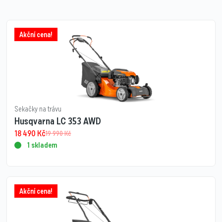
Akční cena!
Sekačky na trávu
Husqvarna LC 353 AWD
18 490
Kč
19 990
Kč
1 skladem
Akční cena!