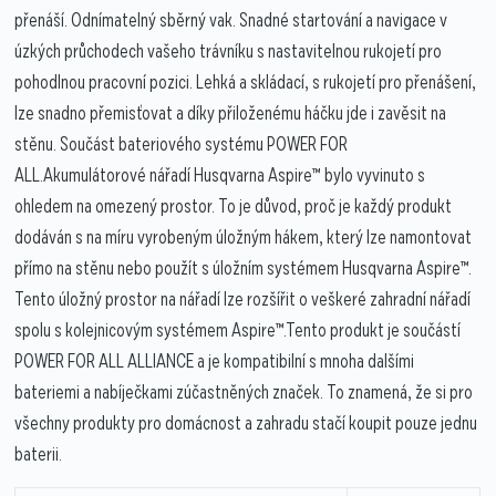
přenáší. Odnímatelný sběrný vak. Snadné startování a navigace v
úzkých průchodech vašeho trávníku s nastavitelnou rukojetí pro
pohodlnou pracovní pozici. Lehká a skládací, s rukojetí pro přenášení,
lze snadno přemisťovat a díky přiloženému háčku jde i zavěsit na
stěnu. Součást bateriového systému POWER FOR
ALL.Akumulátorové nářadí Husqvarna Aspire™ bylo vyvinuto s
ohledem na omezený prostor. To je důvod, proč je každý produkt
dodáván s na míru vyrobeným úložným hákem, který lze namontovat
přímo na stěnu nebo použít s úložním systémem Husqvarna Aspire™.
Tento úložný prostor na nářadí lze rozšířit o veškeré zahradní nářadí
spolu s kolejnicovým systémem Aspire™.Tento produkt je součástí
POWER FOR ALL ALLIANCE a je kompatibilní s mnoha dalšími
bateriemi a nabíječkami zúčastněných značek. To znamená, že si pro
všechny produkty pro domácnost a zahradu stačí koupit pouze jednu
baterii.