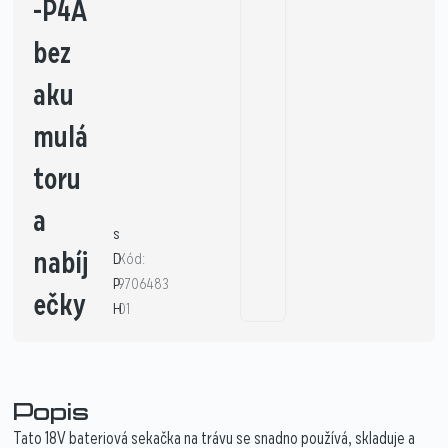
-P4A
bez
aku
mulá
toru
a
s
nabíj
D
Kód:
P
9706483
ečky
H
01
Popis
Tato 18V bateriová sekačka na trávu se snadno používá, skladuje a