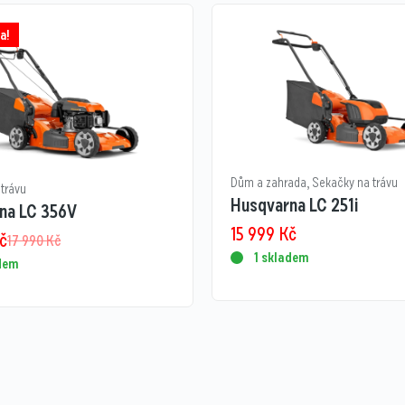
a!
Dům a zahrada
,
Sekačky na trávu
trávu
Husqvarna LC 251i
na LC 356V
15 999
Kč
č
17 990
Kč
1 skladem
adem