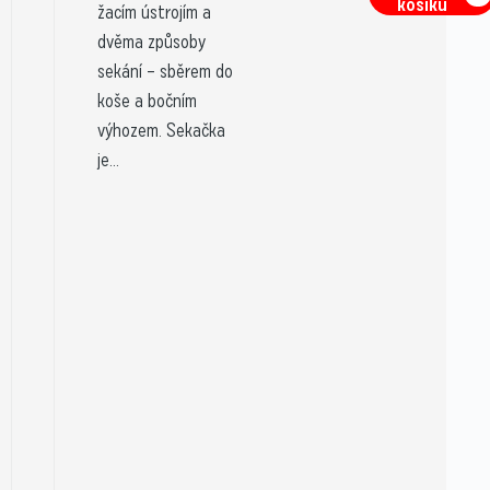
košíku
žacím ústrojím a
dvěma způsoby
sekání – sběrem do
koše a bočním
výhozem. Sekačka
je...