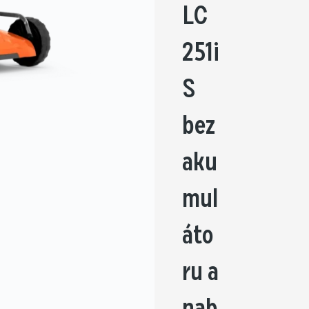
LC
251i
S
bez
aku
mul
áto
ru a
nab