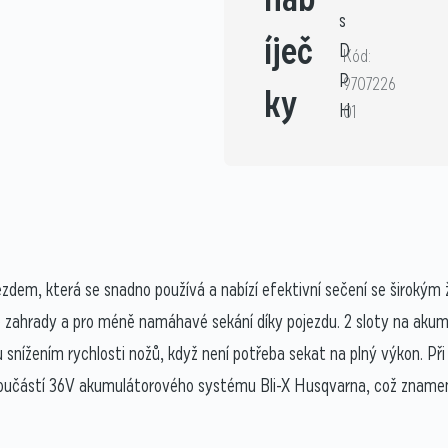
s
íječ
D
Kód:
P
9707226
ky
H
01
zdem, která se snadno používá a nabízí efektivní sečení se širokým
é zahrady a pro méně namáhavé sekání díky pojezdu. 2 sloty na akum
 snížením rychlosti nožů, když není potřeba sekat na plný výkon. 
 součástí 36V akumulátorového systému Bli-X Husqvarna, což znamen