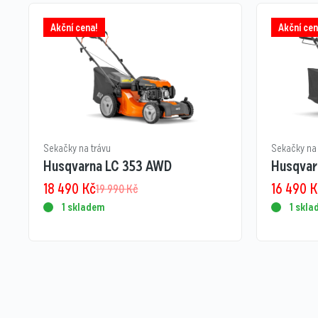
Akční cena!
Akční cen
Sekačky na trávu
Sekačky na 
Husqvarna LC 353 AWD
Husqvar
18 490
Kč
16 490
K
19 990
Kč
1 skladem
1 skl