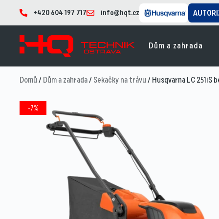
+420 604 197 717
info@hqt.cz
AUTORI
Dům a zahrada
Domů
/
Dům a zahrada
/
Sekačky na trávu
/ Husqvarna LC 251iS b
-7%