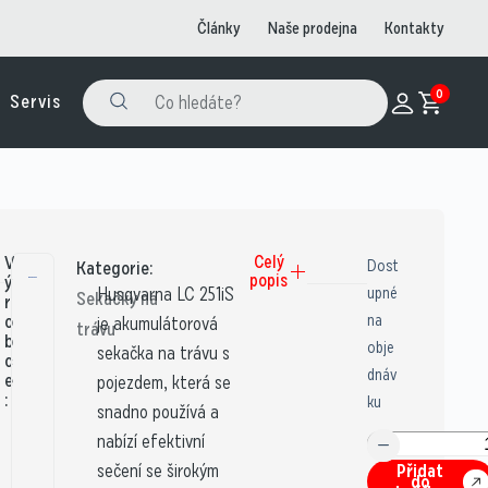
Články
Naše prodejna
Kontakty
0
Servis
V
Celý
Dost
Kategorie:
popis
ý
Husqvarna LC 251iS
upné
Sekačky na
r
o
na
je akumulátorová
trávu
b
obje
sekačka na trávu s
c
dnáv
e
pojezdem, která se
:
ku
snadno používá a
nabízí efektivní
sečení se širokým
Přidat
do