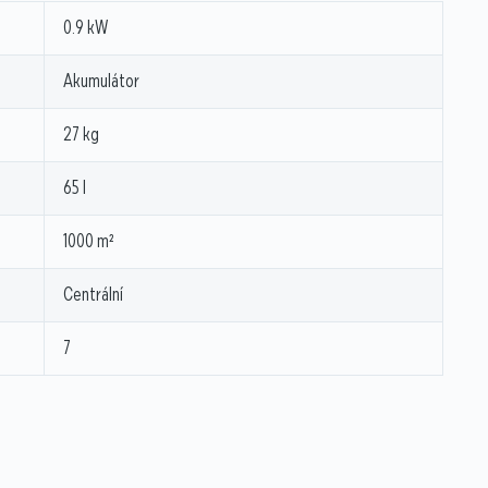
0.9 kW
Akumulátor
27 kg
65 l
1000 m²
Centrální
7