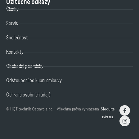
Užitečné odkazy
Články
Servis
Společnost
Kontakty
Obchodní podmínky
Odstoupení od kupní smlouvy
Ochrana osobních údajů
© HQT technik Ostrava s.r.o. - Všechna práva vyhrazena
Sledujte
nás na: