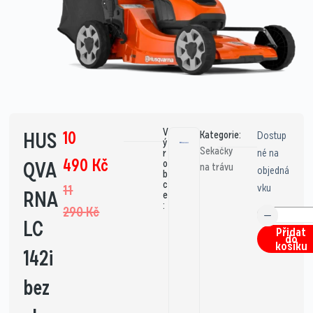
V
10
HUS
Kategorie:
Dostup
ý
Sekačky
né na
r
490
Kč
QVA
o
na trávu
objedná
b
c
vku
11
RNA
e
:
290
Kč
LC
Přidat
do
košíku
142i
bez