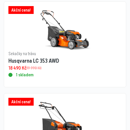
Akční cena!
Sekačky na trávu
Husqvarna LC 353 AWD
18 490
Kč
19 990
Kč
1 skladem
Akční cena!