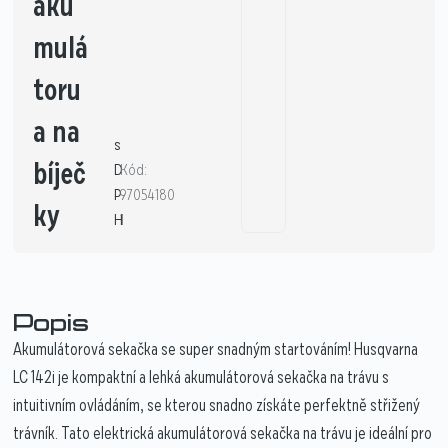
aku
mulá
toru
a na
s
bíječ
D
Kód:
P
97054180
ky
H
1
Popis
Akumulátorová sekačka se super snadným startováním! Husqvarna
LC 142i je kompaktní a lehká akumulátorová sekačka na trávu s
intuitivním ovládáním, se kterou snadno získáte perfektně střižený
trávník. Tato elektrická akumulátorová sekačka na trávu je ideální pro