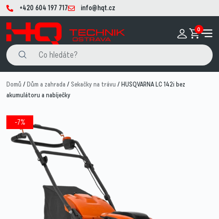
+420 604 197 717
info@hqt.cz
0
Domů
/
Dům a zahrada
/
Sekačky na trávu
/ HUSQVARNA LC 142i bez
akumulátoru a nabíječky
-7%