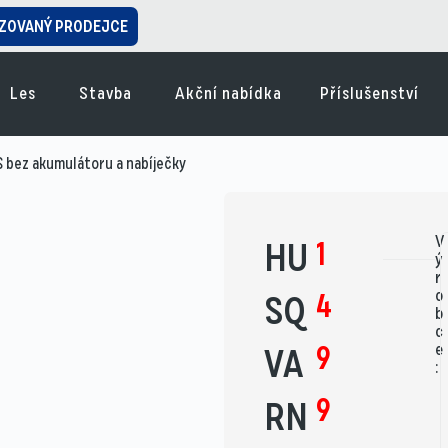
ZOVANÝ PRODEJCE
Les
Stavba
Akční nabídka
Příslušenství
bez akumulátoru a nabíječky
V
1
HU
ý
r
o
4
SQ
b
c
9
e
VA
:
9
RN