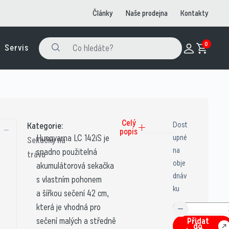
Články
Naše prodejna
Kontakty
0
Servis
Celý
Dost
Kategorie:
popis
Husqvarna LC 142iS je
upné
Sekačky na
na
snadno použitelná
trávu
obje
akumulátorová sekačka
dnáv
s vlastním pohonem
ku
a šířkou sečení 42 cm,
která je vhodná pro
sečení malých a středně
Přidat
do