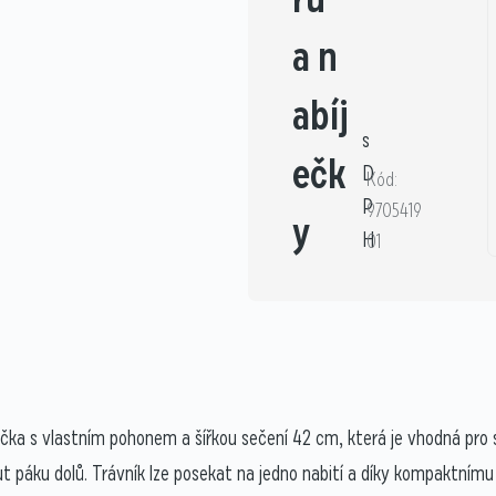
a n
abíj
s
ečk
D
Kód:
P
9705419
y
H
01
ka s vlastním pohonem a šířkou sečení 42 cm, která je vhodná pro 
nout páku dolů. Trávník lze posekat na jedno nabití a díky kompaktn