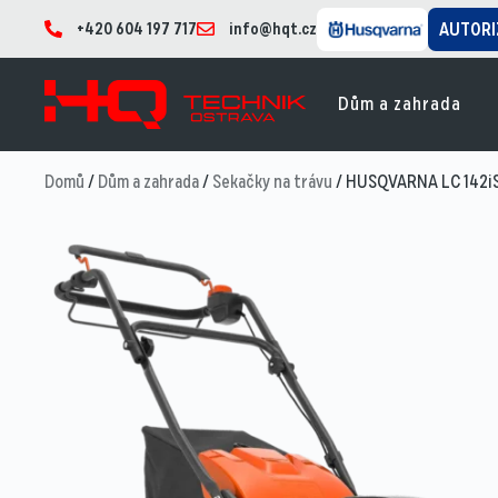
+420 604 197 717
info@hqt.cz
AUTORI
Dům a zahrada
Domů
/
Dům a zahrada
/
Sekačky na trávu
/ HUSQVARNA LC 142iS 