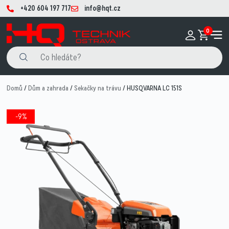
+420 604 197 717
info@hqt.cz
0
Domů
/
Dům a zahrada
/
Sekačky na trávu
/ HUSQVARNA LC 151S
-9%