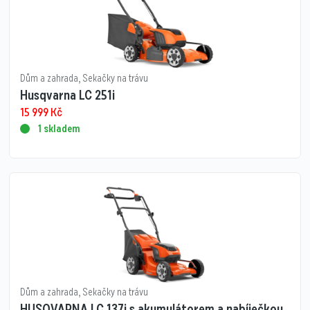
Dům a zahrada
,
Sekačky na trávu
Husqvarna LC 251i
15 999
Kč
1 skladem
Dům a zahrada
,
Sekačky na trávu
HUSQVARNA LC 137i s akumulátorem a nabíječkou