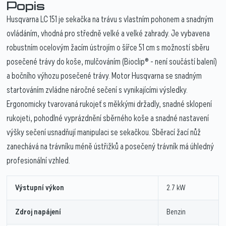
Popis
Husqvarna LC 151 je sekačka na trávu s vlastním pohonem a snadným
ovládáním, vhodná pro středně velké a velké zahrady. Je vybavena
robustním ocelovým žacím ústrojím o šířce 51 cm s možností sběru
posečené trávy do koše, mulčováním (Bioclip® - není součástí balení)
a bočního výhozu posečené trávy. Motor Husqvarna se snadným
startováním zvládne náročné sečení s vynikajícími výsledky.
Ergonomicky tvarovaná rukojeť s měkkými držadly, snadné sklopení
rukojeti, pohodlné vyprázdnění sběrného koše a snadné nastavení
výšky sečení usnadňují manipulaci se sekačkou. Sběrací žací nůž
zanechává na trávníku méně ústřižků a posečený trávník má úhledný
profesionální vzhled.
Výstupní výkon
2.7 kW
Zdroj napájení
Benzin