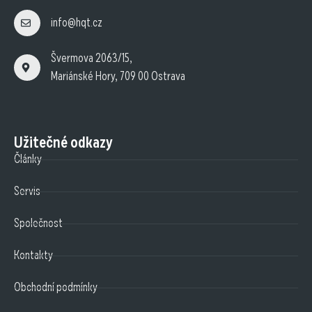
info@hqt.cz
Švermova 2063/15,
Mariánské Hory, 709 00 Ostrava
Užitečné odkazy
Články
Servis
Společnost
Kontakty
Obchodní podmínky