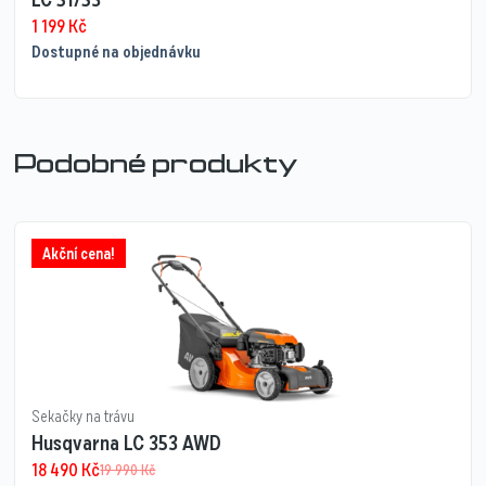
1 199
Kč
Dostupné na objednávku
Podobné produkty
Akční cena!
Sekačky na trávu
Husqvarna LC 353 AWD
18 490
Kč
19 990
Kč