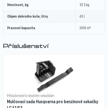
Hmotnost, kg
32.3 kg
Objem sběrného koše, litry
65 l
Pracovní kapacita
1000 m²
Příslušenství
Příslušenství k rotačním sekačkám
Mulčovací sada Husqvarna pro benzinové sekačky
LC 51/53