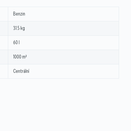
Benzin
31.5 kg
60 l
1000 m²
Centrální