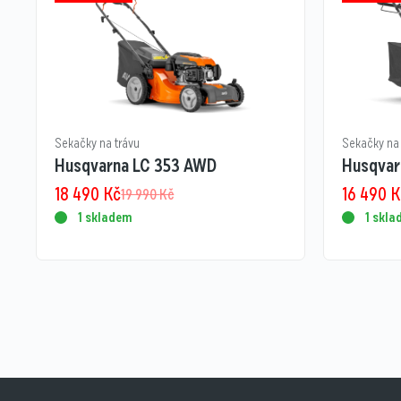
Sekačky na trávu
Sekačky na 
Husqvarna LC 353 AWD
Husqvar
18 490
Kč
16 490
K
19 990
Kč
1 skladem
1 skl