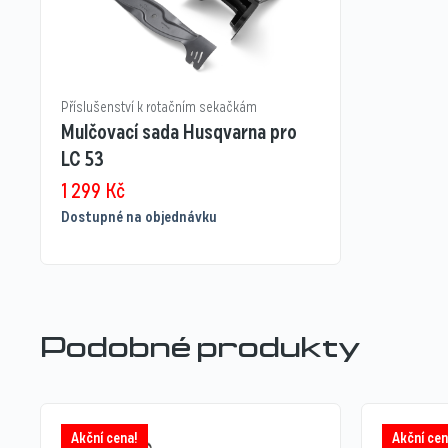
Příslušenství k rotačním sekačkám
Mulčovací sada Husqvarna pro
LC 53
1 299
Kč
Dostupné na objednávku
Podobné produkty
Akční cena!
Akční cen