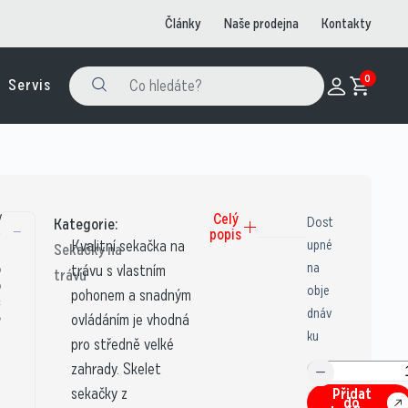
Články
Naše prodejna
Kontakty
0
Servis
V
Celý
Dost
Kategorie:
popis
ý
Kvalitní sekačka na
upné
Sekačky na
o
na
trávu s vlastním
trávu
b
obje
pohonem a snadným
c
dnáv
e
ovládáním je vhodná
ku
pro středně velké
zahrady. Skelet
sekačky z
Přidat
do