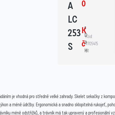
0
A
LC
s
K
253
D
Kód:
č
P
S
9705415
H
01
áním je vhodná pro středně velké zahrady. Skelet sekačky z kompozi
 výkon a méně údržby. Ergonomická a snadno sklopitelná rukojeť, po
rávníku méně odstřižků, a trávník má tak upravený a profesionální vz