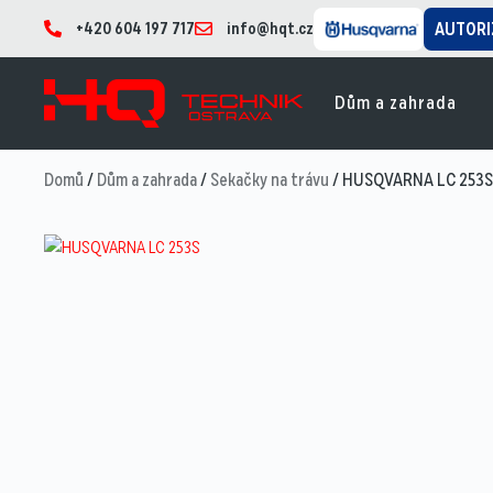
+420 604 197 717
info@hqt.cz
AUTORI
Dům a zahrada
Domů
/
Dům a zahrada
/
Sekačky na trávu
/ HUSQVARNA LC 253