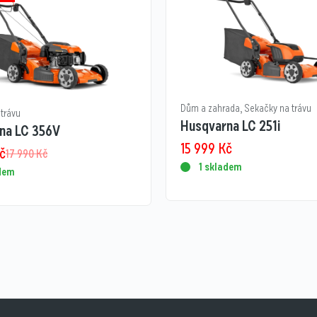
Dům a zahrada
,
Sekačky na trávu
trávu
Husqvarna LC 251i
na LC 356V
15 999
Kč
č
17 990
Kč
1 skladem
adem