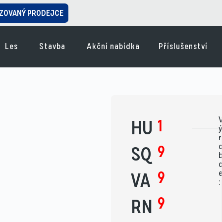
ZOVANÝ PRODEJCE
Les
Stavba
Akční nabídka
Příslušenství
S
1
HU
r
9
SQ
9
VA
:
9
RN