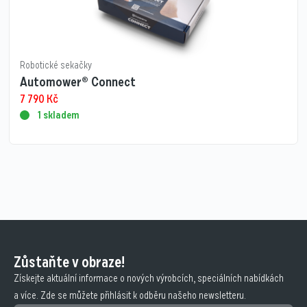
Robotické sekačky
Automower® Connect
7 790
Kč
1 skladem
Zůstaňte v obraze!
Získejte aktuální informace o nových výrobcích, speciálních nabídkách
a více. Zde se můžete přihlásit k odběru našeho newsletteru.