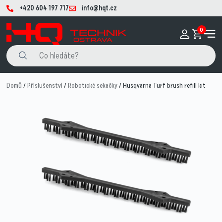
+420 604 197 717
info@hqt.cz
0
Domů
/
Příslušenství
/
Robotické sekačky
/ Husqvarna Turf brush refill kit