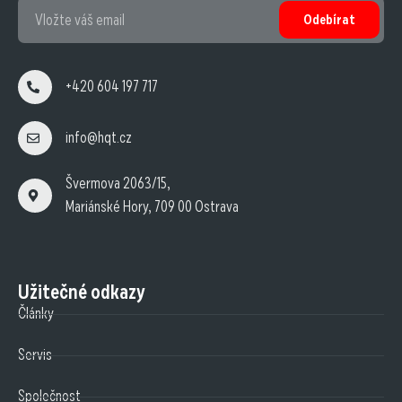
Odebírat
+420 604 197 717
info@hqt.cz
Švermova 2063/15,
Mariánské Hory, 709 00 Ostrava
Užitečné odkazy
Články
Servis
Společnost