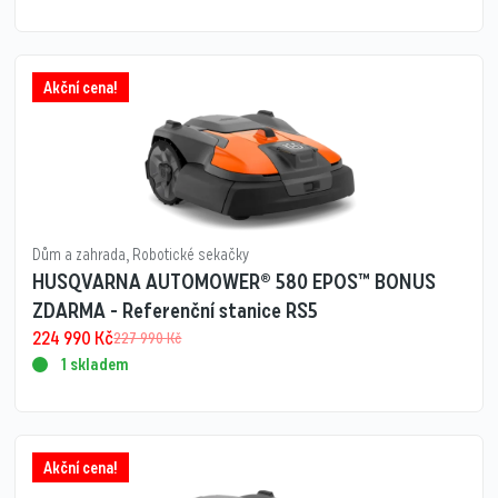
Akční cena!
Dům a zahrada
,
Robotické sekačky
HUSQVARNA AUTOMOWER® 580 EPOS™ BONUS
ZDARMA - Referenční stanice RS5
224 990
Kč
227 990
Kč
1 skladem
Akční cena!