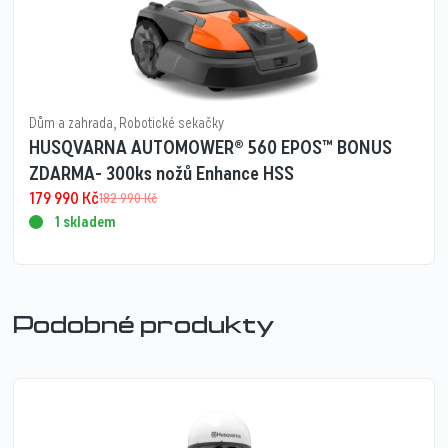
Dům a zahrada
,
Robotické sekačky
HUSQVARNA AUTOMOWER® 560 EPOS™ BONUS
ZDARMA- 300ks nožů Enhance HSS
179 990
Kč
182 990
Kč
1 skladem
Podobné produkty