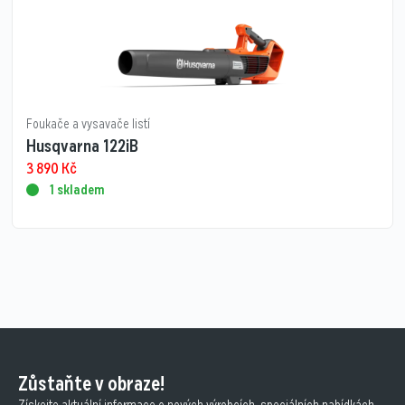
Foukače a vysavače listí
Husqvarna 122iB
3 890
Kč
1 skladem
Zůstaňte v obraze!