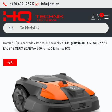
+420 604 197 717
info@hqt.cz
0
Domů
/
Dům a zahrada
/
Robotické sekačky
/ HUSQVARNA AUTOMOWER® 560
EPOS™ BONUS ZDARMA- 300ks nožů Enhance HSS
-2%