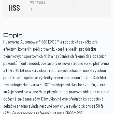
P
97073041
HSS
H
1
Popis
Husqvarna Automower® 560 EPOS™ je robotická sekačka pro
efektivní komerční péči o trávník, která je ideální pro údržbu
tréninkových sportovních hřišť a nejrůznějších firemních a obecních
pozemků. Tento model, postavený na nové středně velké platformě
a těží z 30 let inovací v oboru robotických sekaček, nabízí vysokou
produktivitu, špičkové výsledky sečení a snadnou údržbu. Satelitní
technologie Husqvarna EPOS™ zajišťuje instalaci bez vodičů, která
snižuje prostoje a umožňuje přizpůsobit si pracovní oblasti a nastavit
dočasné zakázané zóny. Díky výkyvné ose předních kol robotická
sekačka snadno zvládá nerovné povrchy a svahy o sklonu až 50 %
(27°). Je vyžadována referenční stanice EPOS™ RS5.