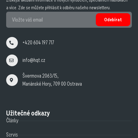
Získejte aktuální informace o nových výrobcích, speciálních nabídkách
a více. Zde se můžete přihlásit k odběru našeho newsletteru.
Odebírat
+420 604 197 717
info@hqt.cz
Švermova 2063/15,
Mariánské Hory, 709 00 Ostrava
Užitečné odkazy
Články
Servis