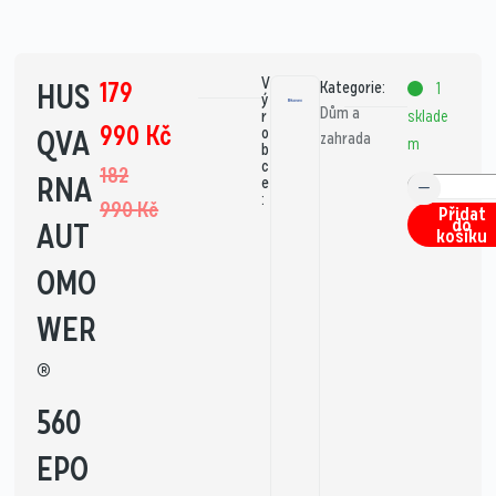
V
179
HUS
Kategorie:
1
ý
Dům a
sklade
r
990
Kč
QVA
o
zahrada
m
b
c
182
RNA
e
:
990
Kč
Přidat
do
AUT
košíku
OMO
WER
®
560
EPO