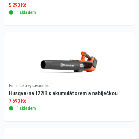
5 290
Kč
1 skladem
Foukače a vysavače listí
Husqvarna 122iB s akumulátorem a nabíječkou
7 690
Kč
1 skladem