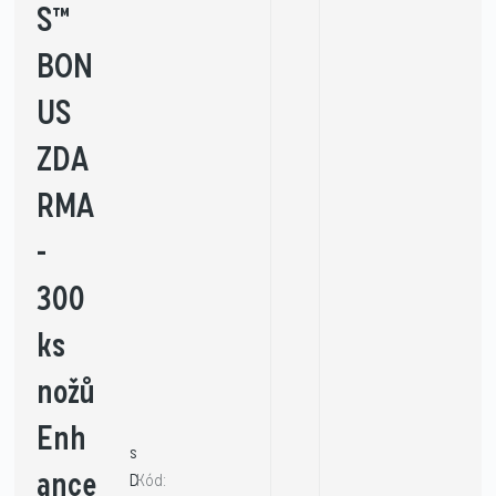
S™
BON
US
ZDA
RMA
-
300
ks
nožů
Enh
s
ance
D
Kód: