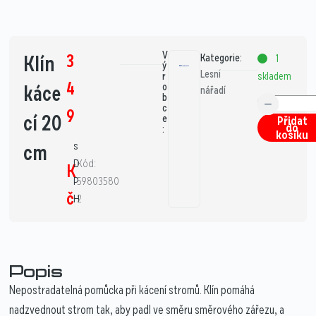
V
3
Klín
Kategorie:
1
ý
Lesní
skladem
r
4
káce
o
nářadí
b
c
9
cí 20
e
Přidat
do
:
košíku
s
cm
D
Kód:
K
P
59803580
č
H
2
Popis
Nepostradatelná pomůcka při kácení stromů. Klín pomáhá
nadzvednout strom tak, aby padl ve směru směrového zářezu, a