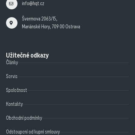
info@hqt.cz
Švermova 2063/15,
Mariánské Hory, 709 00 Ostrava
Užitečné odkazy
Články
Servis
Společnost
Kontakty
Obchodní podmínky
Odstoupení od kupní smlouvy