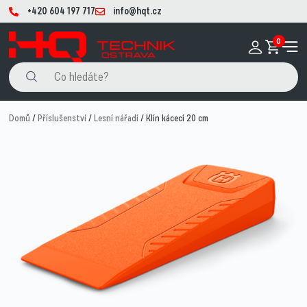
+420 604 197 717
info@hqt.cz
0
Domů
/
Příslušenství
/
Lesní nářadí
/ Klín kácecí 20 cm