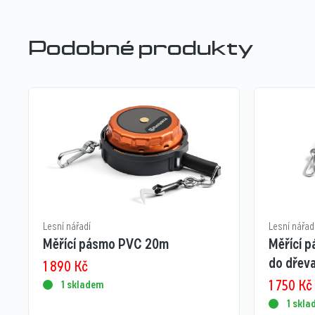
Podobné produkty
Lesní nářadí
Lesní nářad
Měřící pásmo PVC 20m
Měřící 
do dřev
1 890
Kč
1 750
Kč
1 skladem
1 skl