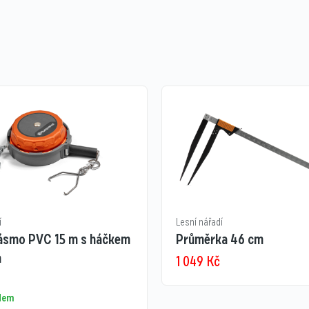
í
Lesní nářadí
pásmo PVC 15 m s háčkem
Průměrka 46 cm
a
1 049
Kč
adem