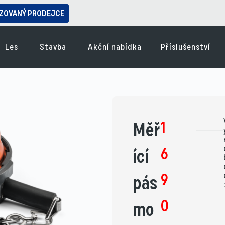
ZOVANÝ PRODEJCE
Les
Stavba
Akční nabídka
Příslušenství
1
Měř
6
ící
9
pás
0
mo