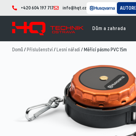
+420 604 197 717
info@hqt.cz
AUTORI
Dům a zahrada
Domů
/
Příslušenství
/
Lesní nářadí
/ Měřící pásmo PVC 15m