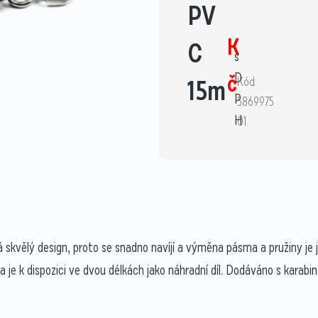
PV
K
C
s
č
D
15m
Kód:
P
5869975
H
01
má skvělý design, proto se snadno navíjí a výměna pásma a pružiny j
e k dispozici ve dvou délkách jako náhradní díl. Dodáváno s karabino