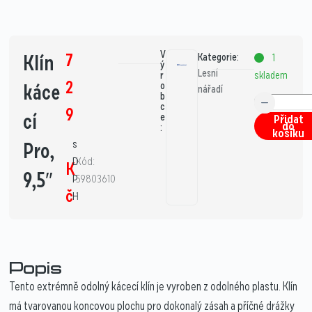
V
7
Klín
Kategorie:
1
ý
Lesní
skladem
r
2
káce
o
nářadí
b
c
9
cí
e
Přidat
do
:
košíku
s
Pro,
D
Kód:
K
9,5″
P
59803610
č
H
1
Popis
Tento extrémně odolný kácecí klín je vyroben z odolného plastu. Klín
má tvarovanou koncovou plochu pro dokonalý zásah a příčné drážky