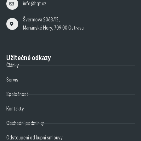
info@hqt.cz
Švermova 2063/15,
Mariánské Hory, 709 00 Ostrava
Užitečné odkazy
Články
Servis
Společnost
Kontakty
Obchodní podmínky
Odstoupení od kupní smlouvy