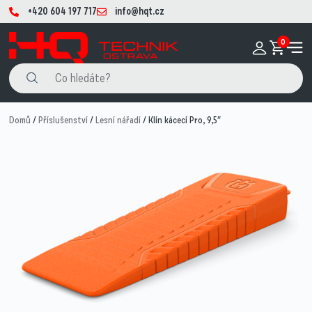
+420 604 197 717
info@hqt.cz
0
Domů
/
Příslušenství
/
Lesní nářadí
/ Klín kácecí Pro, 9,5″