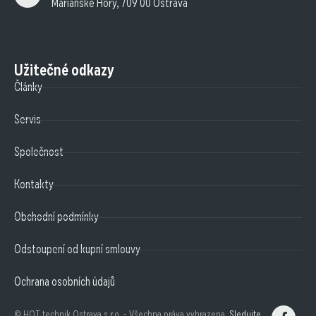
Mariánské Hory, 709 00 Ostrava
Užitečné odkazy
Články
Servis
Společnost
Kontakty
Obchodní podmínky
Odstoupení od kupní smlouvy
Ochrana osobních údajů
© HQT technik Ostrava s.r.o. - Všechna práva vyhrazena
Sledujte