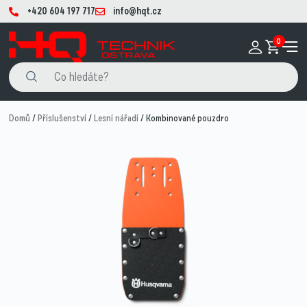
+420 604 197 717
info@hqt.cz
0
Domů
/
Příslušenství
/
Lesní nářadí
/ Kombinované pouzdro