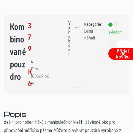
V
3
Kom
Kategorie:
1
ý
Lesní
skladem
r
7
bino
o
nářadí
b
c
9
vané
e
Přidat
do
:
košíku
s
pouz
D
Kód:
K
dro
P
50569160
č
H
6
Popis
deální pro nošení háků a manipulačních kleští. Závěsné oko pro
připevnění měřícího pásma. Můžete si vybrat pouzdro vyrobené z