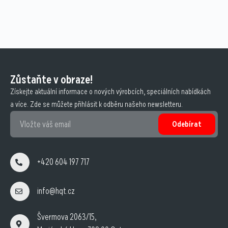
Zůstaňte v obraze!
Získejte aktuální informace o nových výrobcích, speciálních nabídkách
a více. Zde se můžete přihlásit k odběru našeho newsletteru.
Odebírat
+420 604 197 717
info@hqt.cz
Švermova 2063/15,