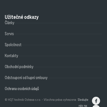
Užitečné odkazy
Články
Servis
Společnost
Kontakty
Obchodní podmínky
Odstoupení od kupní smlouvy
Ochrana osobních údajů
© HQT technik Ostrava s.r.o. - Všechna práva vyhrazena
Sledujte
nás na: