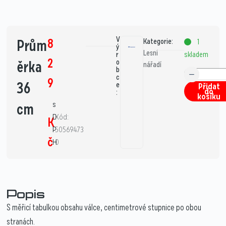
V
8
Prům
Kategorie:
1
ý
Lesní
skladem
r
2
ěrka
o
nářadí
b
c
9
36
e
Přidat
do
:
košíku
s
cm
D
Kód:
K
P
50569473
č
H
0
Popis
S měřicí tabulkou obsahu válce, centimetrové stupnice po obou
stranách.