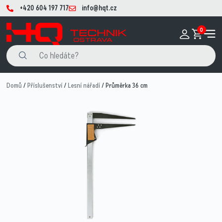
+420 604 197 717
info@hqt.cz
0
Domů
/
Příslušenství
/
Lesní nářadí
/ Průměrka 36 cm