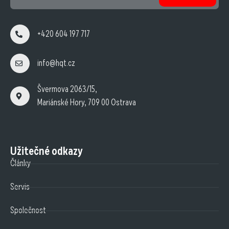
+420 604 197 717
info@hqt.cz
Švermova 2063/15,
Mariánské Hory, 709 00 Ostrava
Užitečné odkazy
Články
Servis
Společnost