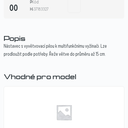
P
Kód:
00
H
537183327
Popis
Nástavec s vyvětvovací pilou k multifunkčnímu vyžínači. Lze
prodloužit podle potřeby. Řeže větve do průměru až 15 cm.
Vhodné pro model