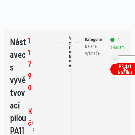
V
1
Nást
Kategorie:
1
ý
Dělené
skladem
r
1
avec
o
vyžínače
b
c
7
s
e
Přidat
do
:
košíku
9
vyvě
0
tvov
ací
K
pilou
č
s
PA11
D