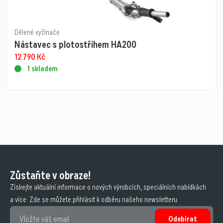
Dělené vyžínače
Nástavec s plotostřihem HA200
12 790
Kč
1 skladem
Zůstaňte v obraze!
Získejte aktuální informace o nových výrobcích, speciálních nabídkách
a více. Zde se můžete přihlásit k odběru našeho newsletteru.
Odebírat