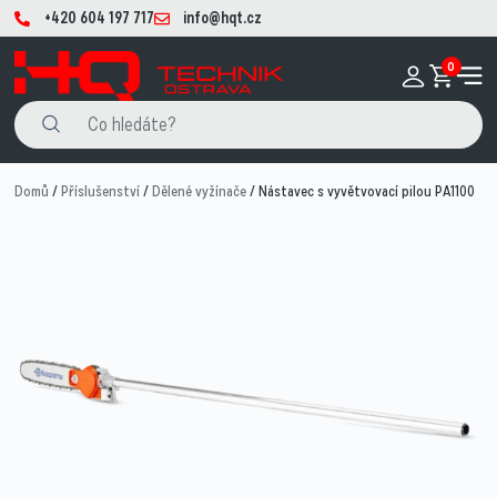
+420 604 197 717
info@hqt.cz
0
Domů
/
Příslušenství
/
Dělené vyžínače
/ Nástavec s vyvětvovací pilou PA1100