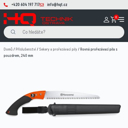
+420 604 197 717
info@hqt.cz
0
Domů
/
Příslušenství
/
Sekery a prořezávací pily
/ Rovná prořezávací pila s
pouzdrem, 240 mm