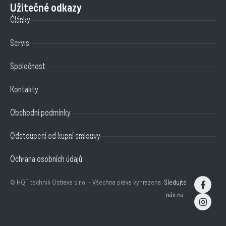
Užitečné odkazy
Články
Servis
Společnost
Kontakty
Obchodní podmínky
Odstoupení od kupní smlouvy
Ochrana osobních údajů
© HQT technik Ostrava s.r.o. - Všechna práva vyhrazena
Sledujte
nás na: