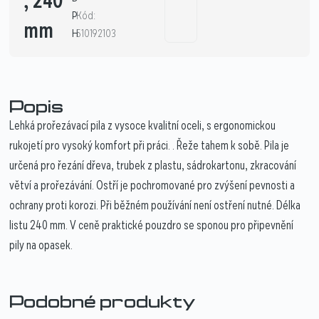
, 240
P
Kód:
mm
H
510192103
Popis
Lehká prořezávací pila z vysoce kvalitní oceli, s ergonomickou
rukojetí pro vysoký komfort při práci. . Řeže tahem k sobě. Pila je
určená pro řezání dřeva, trubek z plastu, sádrokartonu, zkracování
větví a prořezávání. Ostří je pochromované pro zvýšení pevnosti a
ochrany proti korozi. Při běžném používání není ostření nutné. Délka
listu 240 mm. V ceně praktické pouzdro se sponou pro připevnění
pily na opasek.
Podobné produkty