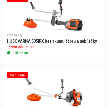
Křovinořezy
HUSQVARNA 535iRX bez akumulátoru a nabíječky
16 990
Kč
18 990
Kč
1 skladem
Akční cena!