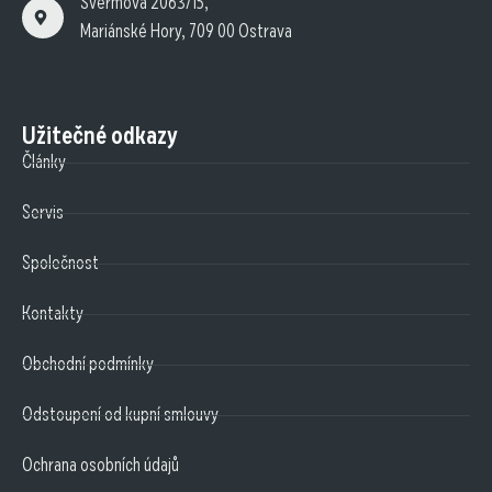
Švermova 2063/15,
Mariánské Hory, 709 00 Ostrava
Užitečné odkazy
Články
Servis
Společnost
Kontakty
Obchodní podmínky
Odstoupení od kupní smlouvy
Ochrana osobních údajů