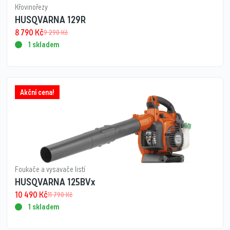
Křovinořezy
HUSQVARNA 129R
8 790
Kč
9 290
Kč
1 skladem
Akční cena!
Foukače a vysavače listí
HUSQVARNA 125BVx
10 490
Kč
11 790
Kč
1 skladem