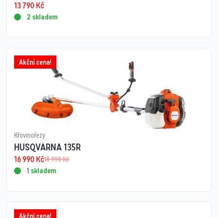
13 790
Kč
2 skladem
Akční cena!
Křovinořezy
HUSQVARNA 135R
16 990
Kč
18 990
Kč
1 skladem
Akční cena!