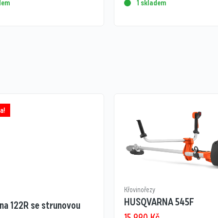
adem
1 skladem
a!
Křovinořezy
HUSQVARNA 545F
na 122R se strunovou
15 990
Kč