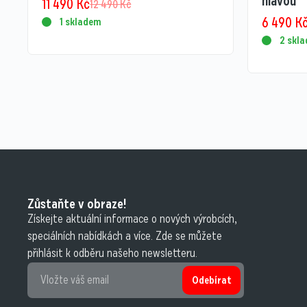
hlavou
11 490
Kč
12 490
Kč
6 490
K
1 skladem
2 skl
Zůstaňte v obraze!
Získejte aktuální informace o nových výrobcích,
speciálních nabídkách a více. Zde se můžete
přihlásit k odběru našeho newsletteru.
Odebírat