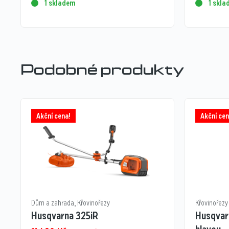
1 skladem
1 skl
Podobné produkty
Akční cena!
Akční cen
Dům a zahrada
,
Křovinořezy
Křovinořezy
Husqvarna 325iR​
Husqvar