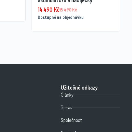
akumulátoru a nabíječky
14 490
Kč
15 490
Kč
Dostupné na objednávku
Užitečné odkazy
Články
Servis
Společnost