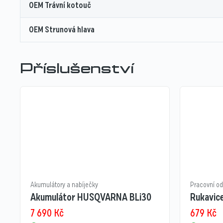
OEM Trávní kotouč
OEM Strunová hlava
Příslušenství
Akumulátory a nabíječky
Pracovní o
Akumulátor HUSQVARNA BLi30
Rukavice
7 690
Kč
679
Kč