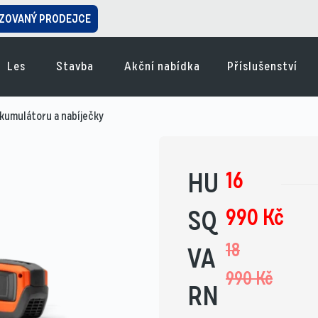
ZOVANÝ PRODEJCE
Les
Stavba
Akční nabídka
Příslušenství
umulátoru a nabíječky
16
HU
990
Kč
SQ
18
VA
990
Kč
RN