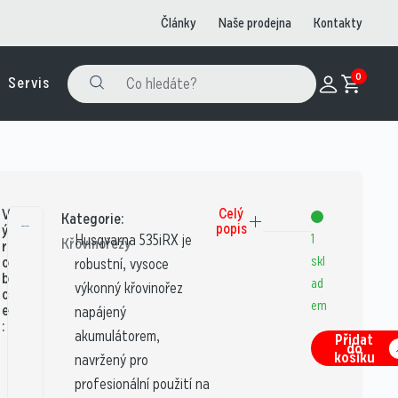
Články
Naše prodejna
Kontakty
0
Servis
V
Celý
Kategorie:
popis
ý
Husqvarna 535iRX je
1
Křovinořezy
r
o
skl
robustní, vysoce
b
ad
výkonný křovinořez
c
em
e
napájený
:
akumulátorem,
Přidat
do
košíku
navržený pro
profesionální použití na