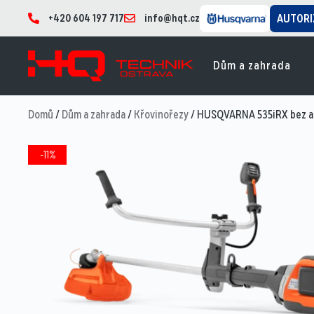
+420 604 197 717
info@hqt.cz
AUTORI
Dům a zahrada
Domů
/
Dům a zahrada
/
Křovinořezy
/ HUSQVARNA 535iRX bez ak
-11%