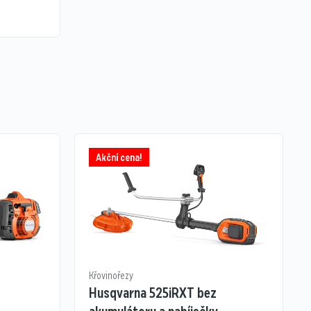
Akční cena!
Křovinořezy
Husqvarna 525iRXT bez