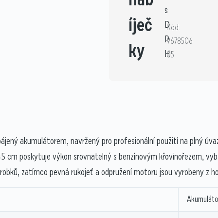
s
íječ
D
Kód:
P
9678506
ky
H
05
ájený akumulátorem, navržený pro profesionální použití na plný úv
45 cm poskytuje výkon srovnatelný s benzínovým křovinořezem, vy
robků, zatímco pevná rukojeť a odpružení motoru jsou vyrobeny z hoř
Akumuláto