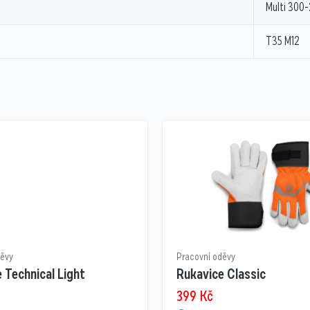
Multi 300-
T35 M12
děvy
Pracovní oděvy
 Technical Light
Rukavice Classic
399
Kč