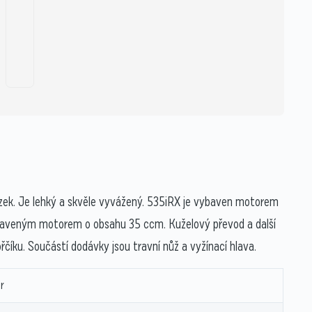
azek. Je lehký a skvěle vyvážený. 535iRX je vybaven motorem
baveným motorem o obsahu 35 ccm. Kuželový převod a další
číku. Součástí dodávky jsou travní nůž a vyžínací hlava.
r