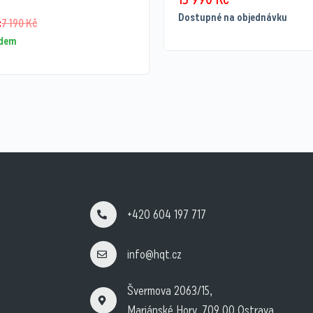
Dostupné na objednávku
č
7 190
Kč
adem
+420 604 197 717
info@hqt.cz
Švermova 2063/15,
Mariánské Hory, 709 00 Ostrava