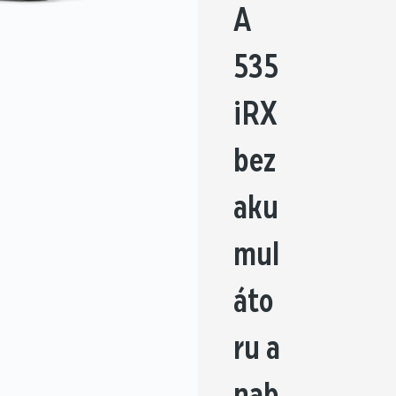
A
535
iRX
bez
aku
mul
áto
ru a
nab