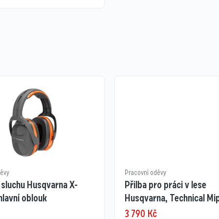
děvy
Pracovní oděvy
 sluchu Husqvarna X-
Přilba pro práci v lese
lavní oblouk
Husqvarna, Technical Mi
3 790
Kč