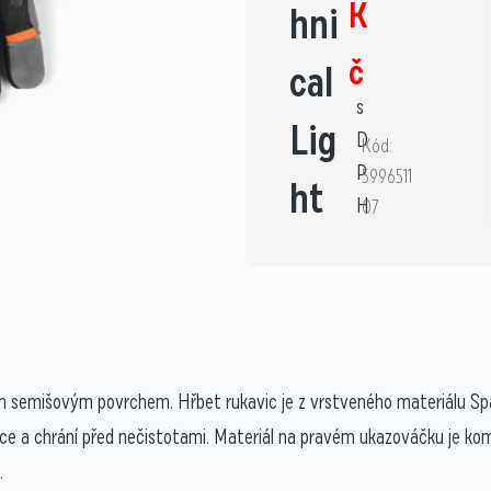
K
hni
č
cal
s
Lig
D
Kód:
P
5996511
ht
H
07
ým semišovým povrchem. Hřbet rukavic je z vrstveného materiálu S
e a chrání před nečistotami. Materiál na pravém ukazováčku je kompa
.