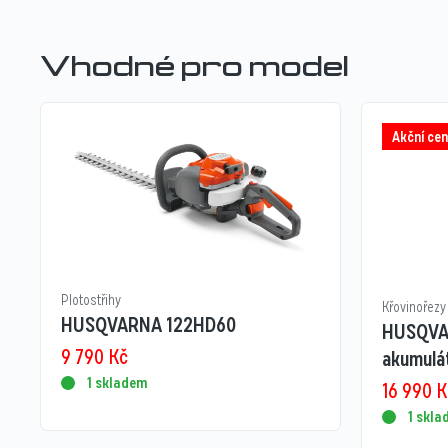
Vhodné pro model
Akční cen
Plotostřihy
Křovinořezy
HUSQVARNA 122HD60
HUSQVA
9 790
Kč
akumulát
1 skladem
16 990
K
1 skl