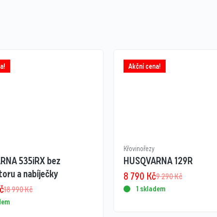
a!
Akční cena!
Křovinořezy
RNA 535iRX bez
HUSQVARNA 129R
oru a nabíječky
8 790
Kč
9 290
Kč
č
1 skladem
18 990
Kč
adem