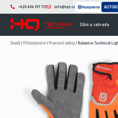
+420 604 197 717
info@hqt.cz
AUTORI
Dům a zahrada
Domů
/
Příslušenství
/
Pracovní oděvy
/ Rukavice Technical Lig