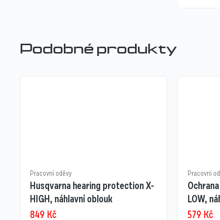
Podobné produkty
Pracovní oděvy
Pracovní o
Husqvarna hearing protection X-
Ochrana
HIGH, náhlavní oblouk
LOW, náh
849
Kč
579
Kč