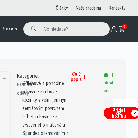
Články
Naše prodejna
Kontakty
0
Servis
Celý
1
Kategorie:
popis
Přiléhavé a pohodlné
sklad
Pracovní
em
rukavice z rubové
oděvy
kozinky s velmi jemným
semišovým povrchem.
Přidat
do
košíku
Hřbet rukavic je z
vrstveného materiálu
Spandex s lemováním z