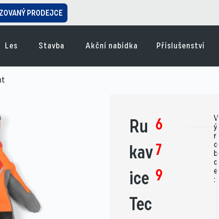
ZOVANÝ PRODEJCE
Les
Stavba
Akční nabídka
Příslušenství
ht
V
6
Ru
ý
r
o
7
kav
b
c
9
e
ice
:
Tec