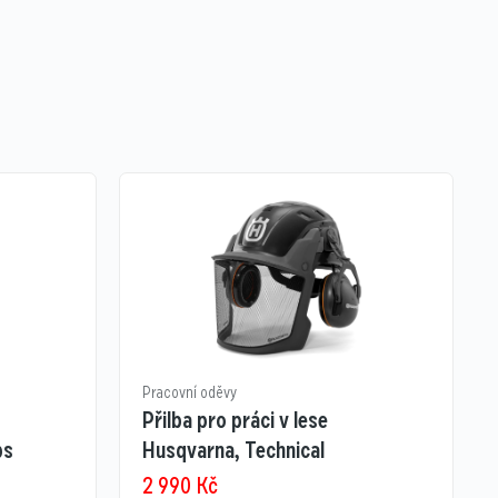
Pracovní oděvy
Přilba pro práci v lese
ps
Husqvarna, Technical
2 990
Kč