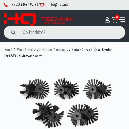
+420 604 197 717
info@hqt.cz
0
Domů
/
Příslušenství
/
Robotické sekačky
/ Sada náhradních aktivních
kartáčů kol Automower®