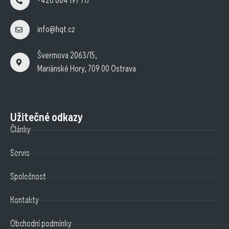
+420 604 197 717
info@hqt.cz
Švermova 2063/15,
Mariánské Hory, 709 00 Ostrava
Užitečné odkazy
Články
Servis
Společnost
Kontakty
Obchodní podmínky