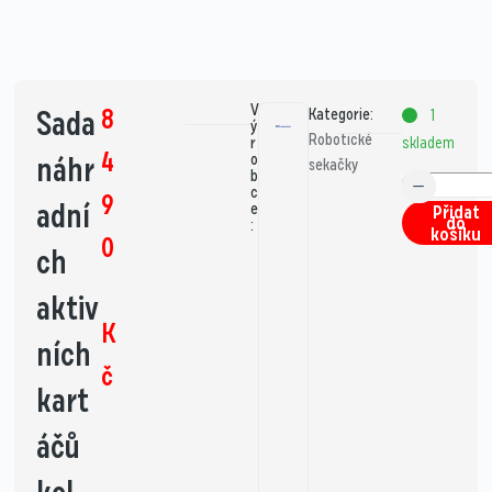
V
8
Sada
Kategorie:
1
ý
Robotické
skladem
r
4
náhr
o
sekačky
b
c
9
adní
e
Přidat
do
:
košíku
0
ch
aktiv
K
ních
č
kart
áčů