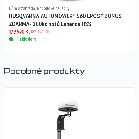
Dům a zahrada
,
Robotické sekačky
HUSQVARNA AUTOMOWER® 560 EPOS™ BONUS
ZDARMA- 300ks nožů Enhance HSS
179 990
Kč
182 990
Kč
1 skladem
Podobné produkty