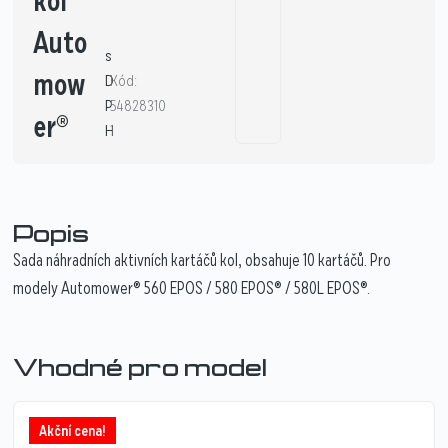
kol
Auto
s
mow
D
Kód:
P
54828310
er®
H
1
Popis
Sada náhradních aktivních kartáčů kol, obsahuje 10 kartáčů. Pro
modely Automower® 560 EPOS / 580 EPOS® / 580L EPOS®.
Vhodné pro model
Akční cena!