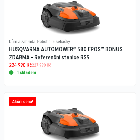
Dům a zahrada
,
Robotické sekačky
HUSQVARNA AUTOMOWER® 580 EPOS™ BONUS
ZDARMA - Referenční stanice RS5
224 990
Kč
227 990
Kč
1 skladem
Akční cena!