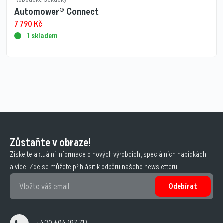
Automower® Connect
7 790
Kč
1 skladem
Zůstaňte v obraze!
Získejte aktuální informace o nových výrobcích, speciálních nabídkách
a více. Zde se můžete přihlásit k odběru našeho newsletteru.
Odebírat