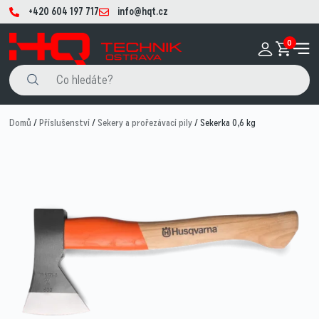
+420 604 197 717
info@hqt.cz
0
Domů
/
Příslušenství
/
Sekery a prořezávací pily
/ Sekerka 0,6 kg