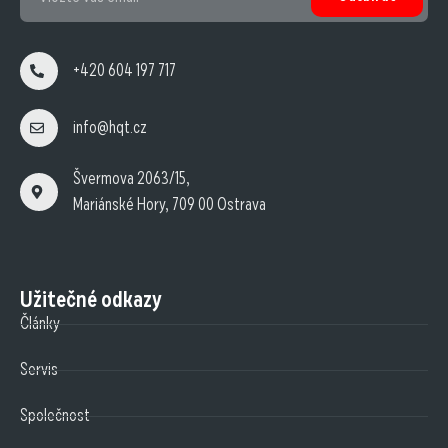
+420 604 197 717
info@hqt.cz
Švermova 2063/15,
Mariánské Hory, 709 00 Ostrava
Užitečné odkazy
Články
Servis
Společnost