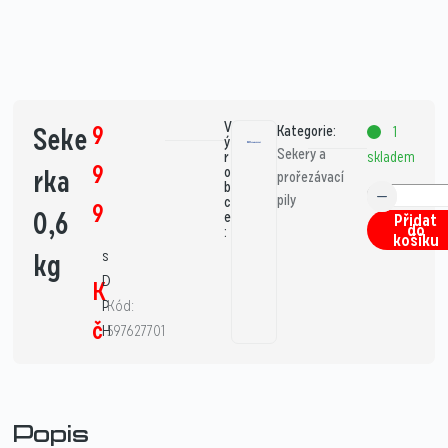
V
9
Seke
Kategorie:
1
ý
Sekery a
skladem
r
9
rka
o
prořezávací
b
pily
c
9
0,6
e
Přidat
do
:
košíku
s
kg
D
K
P
Kód:
č
H
597627701
Popis