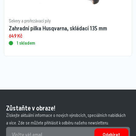
Sekery a prořezávací pily
Zahradní pilka Husqvarna, skládací 135 mm
649
Kč
1 skladem
Zůstaňte v obraze!
Získejte aktuální informace o nových výrobcích, speciálních nabídkách
a více. Zde se můžete přihlásit k odběru našeho newsletteru.
Odebírat