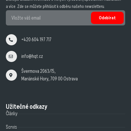
a více. Zde se můžete přihlásit k odběru našeho newsletteru.
Odebírat
+420 604 197 717
info@hqt.cz
Švermova 2063/15,
Mariánské Hory, 709 00 Ostrava
Užitečné odkazy
Články
Servis