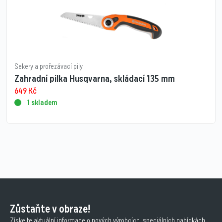
Sekery a prořezávací pily
Zahradní pilka Husqvarna, skládací 135 mm
649
Kč
1 skladem
Zůstaňte v obraze!
Získejte aktuální informace o nových výrobcích, speciálních nabídkách