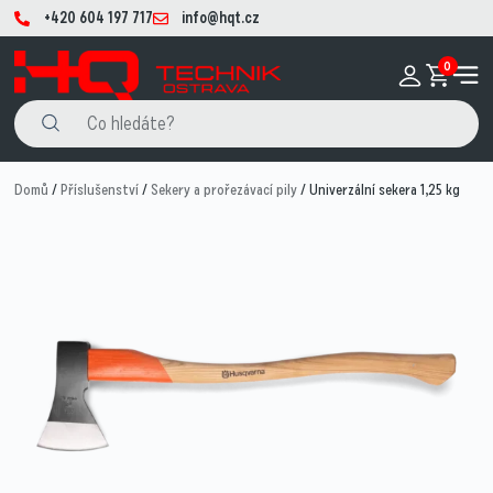
+420 604 197 717
info@hqt.cz
0
Domů
/
Příslušenství
/
Sekery a prořezávací pily
/ Univerzální sekera 1,25 kg