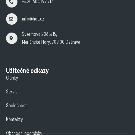
+420 604 197 717
info@hqt.cz
Švermova 2063/15,
Mariánské Hory, 709 00 Ostrava
Užitečné odkazy
Články
Servis
Společnost
Kontakty
Obchodní podmínky