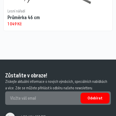
Lesní nářadí
Průměrka 46 cm
1 049
Kč
Zůstaňte v obraze!
Získejte aktuální informace o nových výrobcích, speciálních nabídkách
a více. Zde se můžete přihlásit k odběru našeho newsletteru.
Odebírat