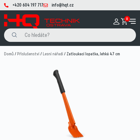
+420 604 197 717
info@hqt.cz
0
Domů
/
Příslušenství
/
Lesní nářadí
/ Zatloukací lopatka, lehká 47 cm