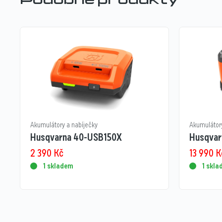
Podobné produkty
Akumulátory a nabíječky
Akumulátory
Husqvarna 40-USB150X
Husqvar
2 390
Kč
13 990
K
1 skladem
1 skl