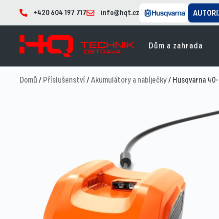
+420 604 197 717
info@hqt.cz
AUTORI
Dům a zahrada
Domů
/
Příslušenství
/
Akumulátory a nabíječky
/ Husqvarna 40