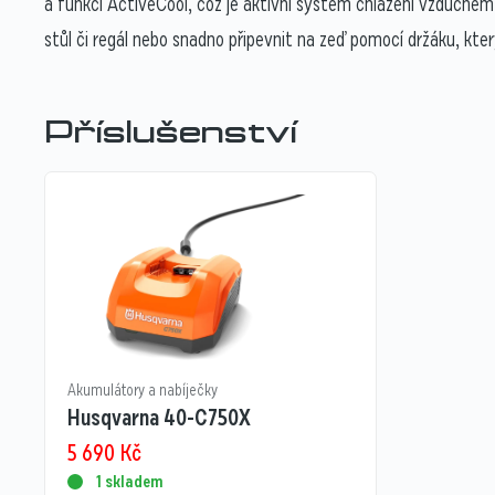
a funkcí ActiveCool, což je aktivní systém chlazení vzduchem
stůl či regál nebo snadno připevnit na zeď pomocí držáku, kter
Příslušenství
Akumulátory a nabíječky
Husqvarna 40-C750X
5 690
Kč
1 skladem