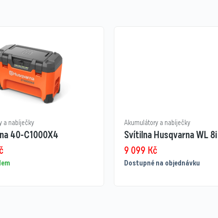
 a nabíječky
Akumulátory a nabíječky
na 40-C1000X4
Svítilna Husqvarna WL 8i
č
9 099
Kč
adem
Dostupné na objednávku