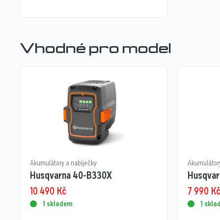
Vhodné pro model
Akumulátory a nabíječky
Akumulátory
Husqvarna 40-B330X
Husqvar
10 490
Kč
7 990
K
1 skladem
1 skl