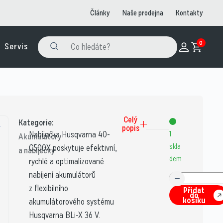
Články
Naše prodejna
Kontakty
0
Servis
Celý
Kategorie:
popis
Nabíječka Husqvarna 40-
1
Akumulátory
skla
C500X poskytuje efektivní,
a nabíječky
dem
rychlé a optimalizované
nabíjení akumulátorů
z flexibilního
Přidat
do
košíku
akumulátorového systému
Husqvarna BLi-X 36 V.