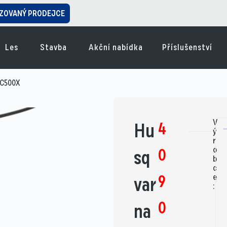
ZOVANÝ PRODEJCE
Les
Stavba
Akční nabídka
Příslušenství
-C500X
V
4
Hu
ý
r
o
0
sq
b
c
9
e
var
:
0
na