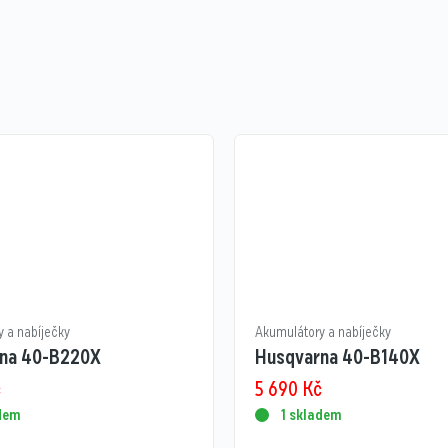
 a nabíječky
Akumulátory a nabíječky
na 40-B220X
Husqvarna 40-B140X
č
5 690
Kč
adem
1 skladem