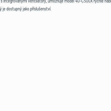
 s integrovanými ventilátory, umožňuje model 40-C500X rychlé nabíje
ý je dostupný jako příslušenství.