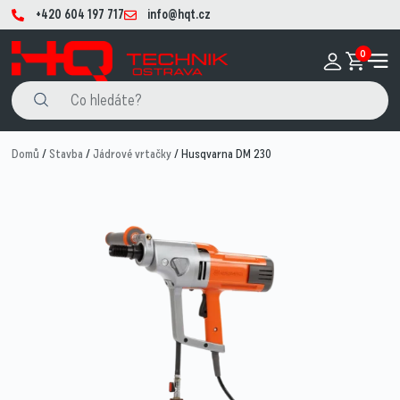
+420 604 197 717
info@hqt.cz
0
Domů
/
Stavba
/
Jádrové vrtačky
/ Husqvarna DM 230