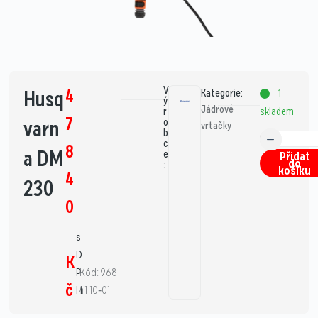
V
4
Husq
Kategorie:
1
ý
Jádrové
skladem
r
7
varn
o
vrtačky
b
c
8
a DM
e
Přidat
do
:
košíku
4
230
0
s
D
K
P
Kód: 968
č
H
41 10‑01