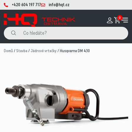
+420 604 197 717
info@hqt.cz
0
Domů
/
Stavba
/
Jádrové vrtačky
/ Husqvarna DM 430