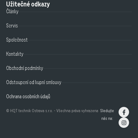
Užitečné odkazy
Články
Servis
Společnost
Kontakty
Obchodní podmínky
Odstoupení od kupní smlouvy
Ochrana osobních údajů
© HQT technik Ostrava s.r.o. - Všechna práva vyhrazena
Sledujte
nás na: