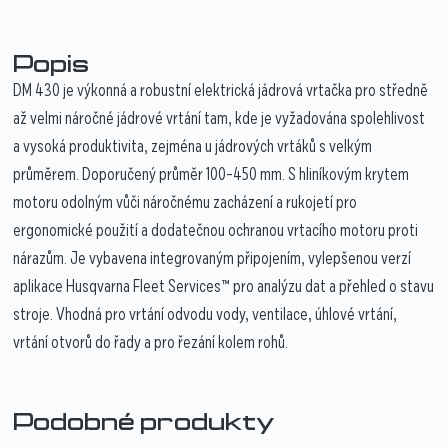
Popis
DM 430 je výkonná a robustní elektrická jádrová vrtačka pro středně
až velmi náročné jádrové vrtání tam, kde je vyžadována spolehlivost
a vysoká produktivita, zejména u jádrových vrtáků s velkým
průměrem. Doporučený průměr 100–450 mm. S hliníkovým krytem
motoru odolným vůči náročnému zacházení a rukojetí pro
ergonomické použití a dodatečnou ochranou vrtacího motoru proti
nárazům. Je vybavena integrovaným připojením, vylepšenou verzí
aplikace Husqvarna Fleet Services™ pro analýzu dat a přehled o stavu
stroje. Vhodná pro vrtání odvodu vody, ventilace, úhlové vrtání,
vrtání otvorů do řady a pro řezání kolem rohů.
Podobné produkty