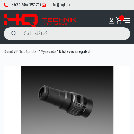
+420 604 197 717
info@hqt.cz
0
Domů
/
Příslušenství
/
Vysavače
/ Nástavec s regulací