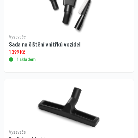
Vysavače
Sada na čištění vnitřků vozidel
1 399
Kč
1 skladem
Vysavače