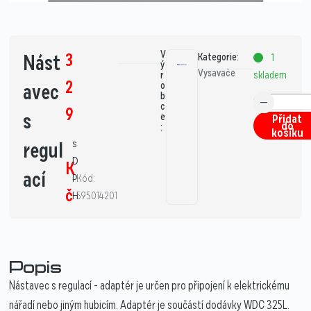
V
3
Nást
Kategorie:
1
ý
Vysavače
skladem
r
2
avec
o
b
c
9
s
e
Přidat
do
:
košíku
s
regul
D
K
ací
P
Kód:
č
H
595014201
Popis
Nástavec s regulací - adaptér je určen pro připojení k elektrickému
nářadí nebo jiným hubicím. Adaptér je součástí dodávky WDC 325L.