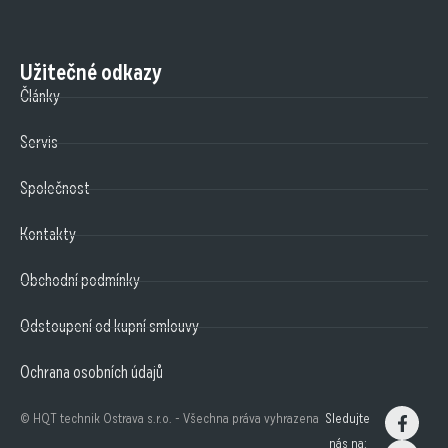
Užitečné odkazy
Články
Servis
Společnost
Kontakty
Obchodní podmínky
Odstoupení od kupní smlouvy
Ochrana osobních údajů
© HQT technik Ostrava s.r.o. - Všechna práva vyhrazena
Sledujte
nás na: