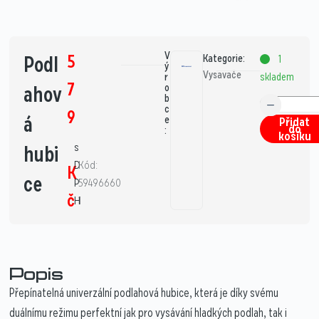
V
5
Podl
Kategorie:
1
ý
Vysavače
skladem
r
7
ahov
o
b
c
9
á
e
Přidat
do
:
košíku
s
hubi
D
Kód:
K
ce
P
59496660
č
H
1
Popis
Přepínatelná univerzální podlahová hubice, která je díky svému
duálnímu režimu perfektní jak pro vysávání hladkých podlah, tak i