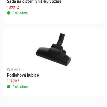
Sada na čištění vnitřků vozidel
1 399
Kč
1 skladem
Vysavače
Podlahová hubice
1 149
Kč
1 skladem