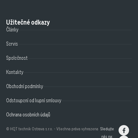
Užitečné odkazy
Články
Servis
Společnost
Kontakty
Obchodní podmínky
Odstoupení od kupní smlouvy
Ochrana osobních údajů
© HQT technik Ostrava s.r.o. - Všechna práva vyhrazena
Sledujte
nás na: