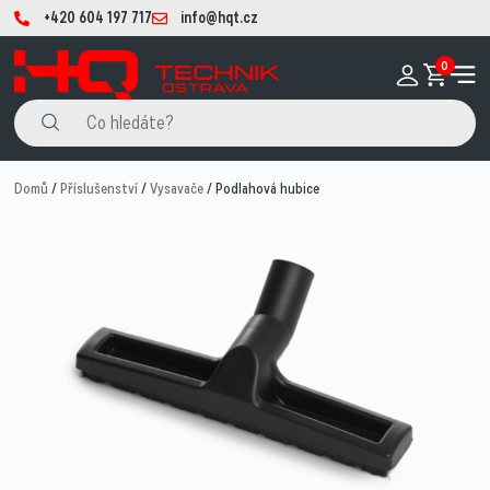
+420 604 197 717
info@hqt.cz
0
Domů
/
Příslušenství
/
Vysavače
/ Podlahová hubice