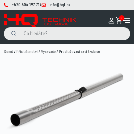
+420 604 197 717
info@hqt.cz
0
Domů
/
Příslušenství
/
Vysavače
/ Prodlužovací sací trubice