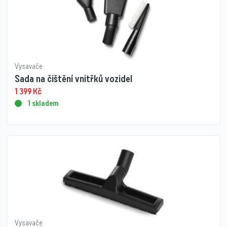
Vysavače
Sada na čištění vnitřků vozidel
1 399
Kč
1 skladem
Vysavače