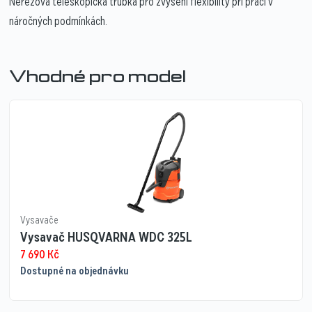
Nerezová teleskopická trubka pro zvýšení flexibility při práci v
náročných podmínkách.
Vhodné pro model
Vysavače
Vysavač HUSQVARNA WDC 325L
7 690
Kč
Dostupné na objednávku